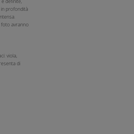
e definite,
 in profondità
intensa.
e foto avranno
i: viola,
resenta di