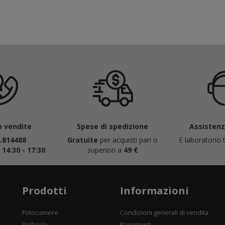
 vendite
Spese di spedizione
Assistenza
.814488
Gratuite
per acquisti pari o
E laboratorio t
|
14:30 - 17:30
superiori a
49 €
Prodotti
Informazioni
Fotocamere
Condizioni generali di vendita
Pellicole
Pagamenti