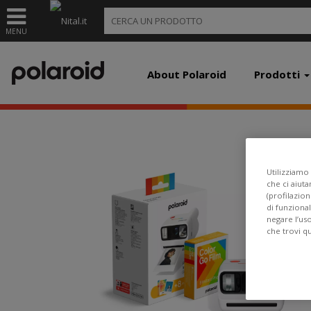
MENU
About Polaroid
Prodotti
Utilizziamo 
che ci aiuta
(profilazion
di funzional
negare l’us
che trovi q