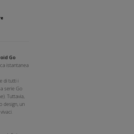
re
roid Go
ica istantanea
di tutti i
la serie Go
). Tuttavia,
o design, un
vivaci.