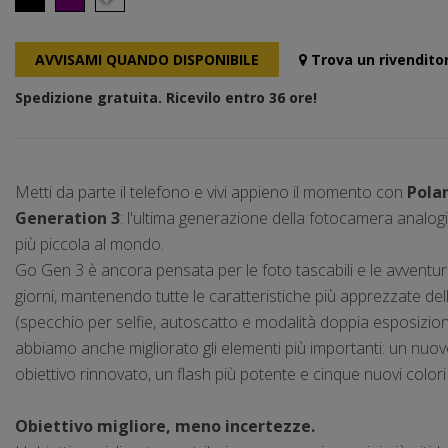
AVVISAMI QUANDO DISPONIBILE
Trova un rivendito
Spedizione gratuita. Ricevilo entro 36 ore!
Metti da parte il telefono e vivi appieno il momento con
Pola
Generation 3
: l'ultima generazione della fotocamera analog
più piccola al mondo.
Go Gen 3 è ancora pensata per le foto tascabili e le avventure 
giorni, mantenendo tutte le caratteristiche più apprezzate del
(specchio per selfie, autoscatto e modalità doppia esposizione
abbiamo anche migliorato gli elementi più importanti: un nuov
obiettivo rinnovato, un flash più potente e cinque nuovi colori 
Obiettivo migliore, meno incertezze.