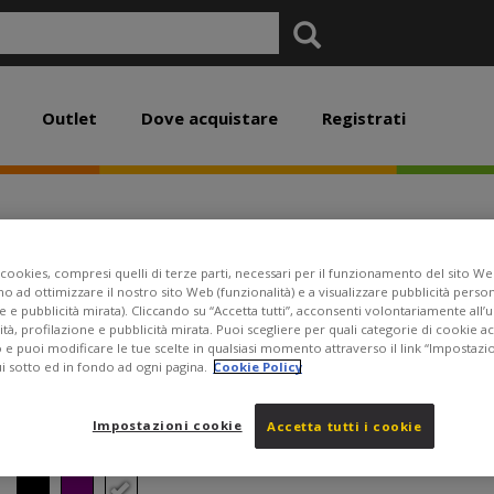
Outlet
Dove acquistare
Registrati
Polaroid Go Generation
Bundle 8 pellicole
cookies, compresi quelli di terze parti, necessari per il funzionamento del sito Web
no ad ottimizzare il nostro sito Web (funzionalità) e a visualizzare pubblicità perso
e e pubblicità mirata). Cliccando su “Accetta tutti”, acconsenti volontariamente all’
ità, profilazione e pubblicità mirata. Puoi scegliere per quali categorie di cookie 
o e puoi modificare le tue scelte in qualsiasi momento attraverso il link “Impostazi
€ 99,99
ui sotto ed in fondo ad ogni pagina.
Cookie Policy
Impostazioni cookie
Accetta tutti i cookie
Colore