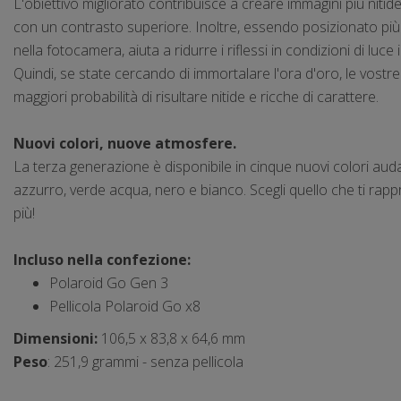
L'obiettivo migliorato contribuisce a creare immagini più nitide 
con un contrasto superiore. Inoltre, essendo posizionato più
nella fotocamera, aiuta a ridurre i riflessi in condizioni di luce 
Quindi, se state cercando di immortalare l'ora d'oro, le vostr
maggiori probabilità di risultare nitide e ricche di carattere.
Nuovi colori, nuove atmosfere.
La terza generazione è disponibile in cinque nuovi colori audac
azzurro, verde acqua, nero e bianco. Scegli quello che ti rapp
più!
Incluso nella confezione:
Polaroid Go Gen 3
Pellicola Polaroid Go x8
Dimensioni:
106,5 x 83,8 x 64,6 mm
Peso
:
251,9 grammi - senza pellicola