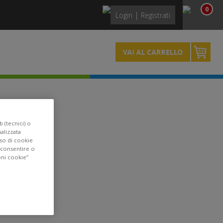
0
|
Login
Registrati
 3 -
 (tecnici) o
nalizzata
uso di cookie
acconsentire o
oni cookie”