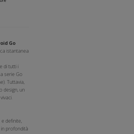
tore
roid Go
ica istantanea
di tutti i
la serie Go
). Tuttavia,
o design, un
vivaci.
e definite,
 in profondità