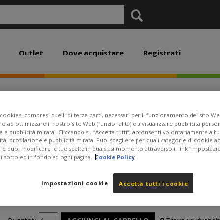
Outlet
Dove acquistare
Registrati
Polaroid Go Generation
cookies, compresi quelli di terze parti, necessari per il funzionamento del sito Web
no ad ottimizzare il nostro sito Web (funzionalità) e a visualizzare pubblicità perso
e e pubblicità mirata). Cliccando su “Accetta tutti”, acconsenti volontariamente all’
€ 89,99
ità, profilazione e pubblicità mirata. Puoi scegliere per quali categorie di cookie 
o e puoi modificare le tue scelte in qualsiasi momento attraverso il link “Impostazi
ui sotto ed in fondo ad ogni pagina.
Cookie Policy
Colore
Impostazioni cookie
Accetta tutti i cookie