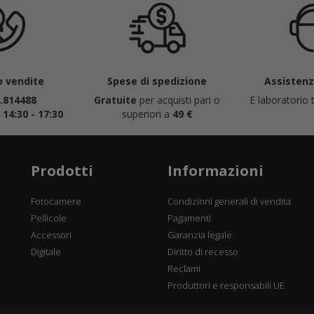
 vendite
Spese di spedizione
Assistenza
.814488
Gratuite
per acquisti pari o
E laboratorio t
|
14:30 - 17:30
superiori a
49 €
Prodotti
Informazioni
Fotocamere
Condizioni generali di vendita
Pellicole
Pagamenti
Accessori
Garanzia legale
Digitale
Diritto di recesso
Reclami
Produttori e responsabili UE