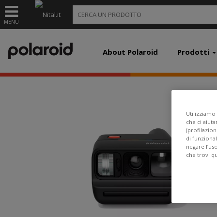
MENU
About Polaroid
Prodotti
Utilizziamo 
che ci aiuta
(profilazion
di funzional
negare l’us
che trovi q