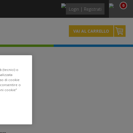
0
|
Login
Registrati
 3
 (tecnici) o
nalizzata
uso di cookie
acconsentire o
oni cookie”