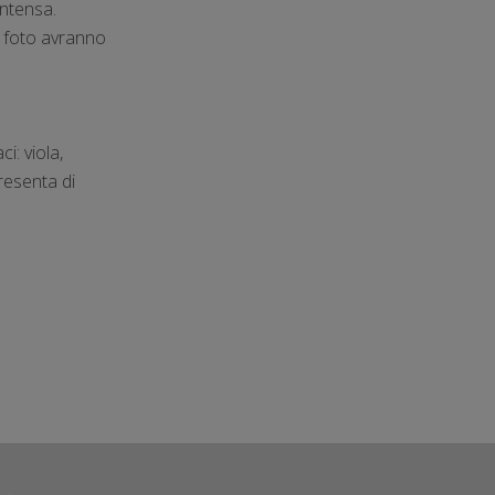
intensa.
e foto avranno
i: viola,
resenta di