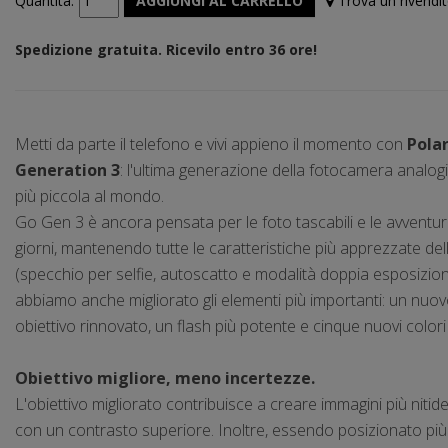
Trova un rivendi
Quantità:
AGGIUNGI AL CARRELLO
Spedizione gratuita. Ricevilo entro 36 ore!
Metti da parte il telefono e vivi appieno il momento con
Pola
Generation 3
: l'ultima generazione della fotocamera analog
più piccola al mondo.
Go Gen 3 è ancora pensata per le foto tascabili e le avventure 
giorni, mantenendo tutte le caratteristiche più apprezzate del
(specchio per selfie, autoscatto e modalità doppia esposizione
abbiamo anche migliorato gli elementi più importanti: un nuov
obiettivo rinnovato, un flash più potente e cinque nuovi colori 
Obiettivo migliore, meno incertezze.
L'obiettivo migliorato contribuisce a creare immagini più nitide 
con un contrasto superiore. Inoltre, essendo posizionato più